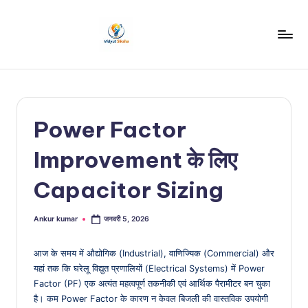
Skip
to
v
content
i
d
Power Factor
y
u
Improvement के लिए
t
Capacitor Sizing
S
i
Ankur kumar
जनवरी 5, 2026
Posted
by
k
आज के समय में औद्योगिक (Industrial), वाणिज्यिक (Commercial) और
s
यहां तक कि घरेलू विद्युत प्रणालियों (Electrical Systems) में Power
Factor (PF) एक अत्यंत महत्वपूर्ण तकनीकी एवं आर्थिक पैरामीटर बन चुका
h
है। कम Power Factor के कारण न केवल बिजली की वास्तविक उपयोगी