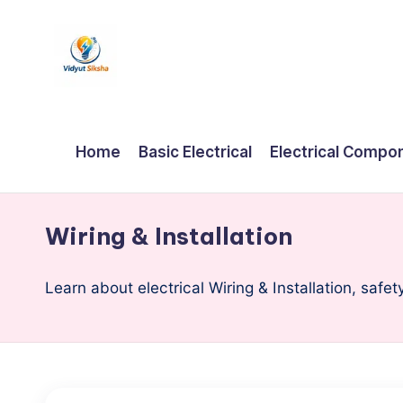
Skip
to
v
content
i
Home
Basic Electrical
Electrical Compo
d
y
Wiring & Installation
u
Learn about electrical Wiring & Installation, safe
t
S
i