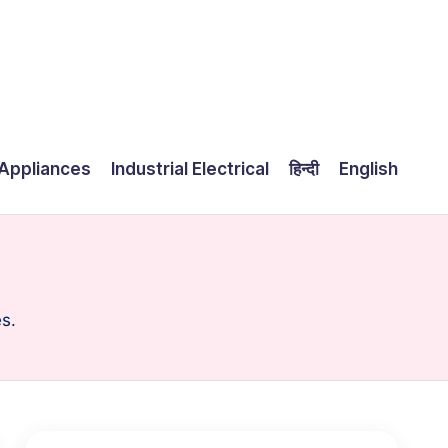
Appliances
Industrial Electrical
हिन्दी
English
es.