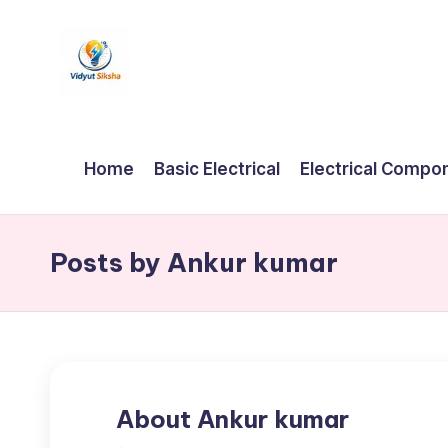
Skip
to
v
content
i
Home
Basic Electrical
Electrical Compo
d
y
Posts by Ankur kumar
u
t
S
i
About Ankur kumar