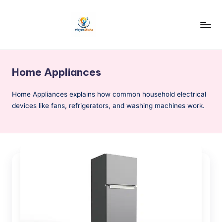
Skip
to
v
content
i
Home Appliances
d
y
Home Appliances explains how common household electrical
devices like fans, refrigerators, and washing machines work.
u
t
S
i
k
s
h